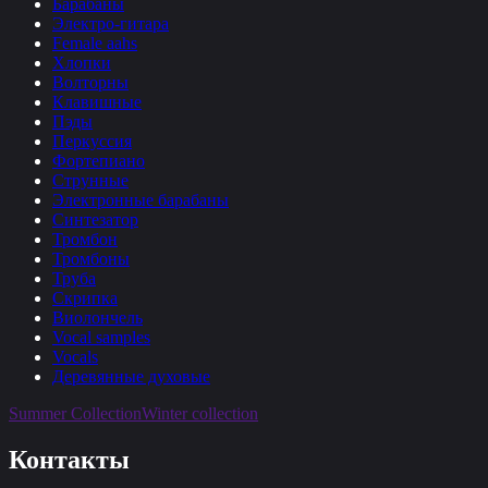
Барабаны
Электро-гитара
Female aahs
Хлопки
Волторны
Клавишные
Пэды
Перкуссия
Фортепиано
Струнные
Электронные барабаны
Синтезатор
Тромбон
Тромбоны
Труба
Скрипка
Виолончель
Vocal samples
Vocals
Деревянные духовые
Summer Collection
Winter collection
Контакты