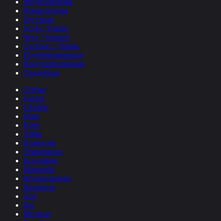
Медитативная
Романтичная
Грустная
Sci-Fi / Future
Sexy / Sensual
Саспенс / Драма
Подчёркивающая
Воодушевляющая
Свадебная
Celesta
Fagote
Ukulele
Flute
Koto
Арфа
Клавесин
Терменвокс
Ксилофон
Маримба
Колокольчики
Колокола
Хор
Бас
Медные