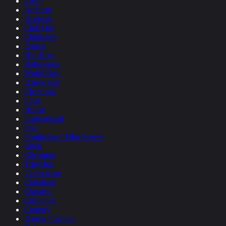
Lo-Fi
Ambient
Acoustic
Chill Out
Children's
Dance
Hip-Hop
Halloween
World Beat
Dance pop
Electronic
Funk
House
Inspirational
Pop
Production / Film Scores
Rock
Christmas
Trip-Hop
Underscore
Cinematic
Classical
Corporate
Country
Dance / Techno