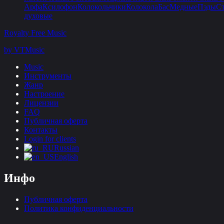
Арфа
Ксилофон
Колокольчики
Колокола
Бас
Медные
Пэды
С
духовые
Royalty Free Music
by VTMusic
Music
Инструменты
Жанр
Настроение
Лицензии
FAQ
Публичная оферта
Контакты
Login for clients
Russian
English
Инфо
Публичная оферта
Политика конфиденциальности