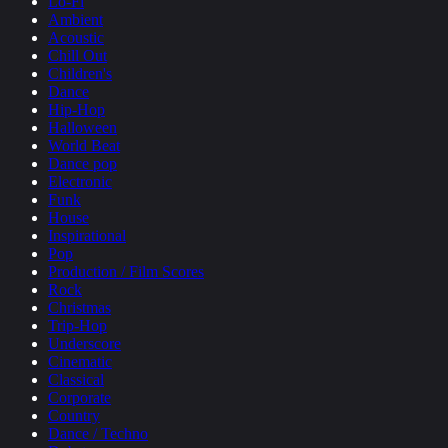
Lo-Fi
Ambient
Acoustic
Chill Out
Children's
Dance
Hip-Hop
Halloween
World Beat
Dance pop
Electronic
Funk
House
Inspirational
Pop
Production / Film Scores
Rock
Christmas
Trip-Hop
Underscore
Cinematic
Classical
Corporate
Country
Dance / Techno