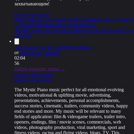
захватывающим!
christmas
cinematic
Весёлая
Фоновая
Мощная
Энергичная
Приключенческая
Лё
/ Легкая
Романтичная
Воодушевляющая
Арфа
Ксилофон
Колокольчики
Колокола
Бас
Волторны
Пэды
духовые
The Shadows of The Past (Mystic Piano)
от
Владимир Такинов
02:04
56
Найти похожие треки →
Скачать бесплатно
Купить лицензию
The Mystic Piano music perfect for all emotional evolving
videos, motivational & uplifting movie, advertising,
presentations, achievements, personal accomplishments,
success stories, cinematic, trailers, community videos, happy
end stories and more. My music will be relevant to many
fields of application: film & videogame trailers, trailer intro,
openers, endings, film / movie scenes, commercials, web
videos, photography production, viral marketing, sport and
fitness videos, racing and flying videos, blogs, TV. This