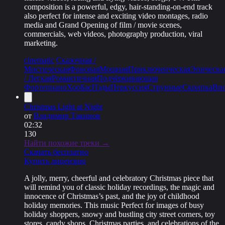
composition is a powerful, edgy, hair-standing-on-end track
also perfect for intense and exciting video montages, radio
media and Grand Opening of film / movie scenes,
commercials, web videos, photography production, viral
marketing.
cinematic
Сказочная /
Мистическая
Фоновая
Мощная
Приключенческая
Эпическа
/ Легкая
Романтичная
Подчёркивающая
Фортепиано
Хор
Бас
Пэды
Перкуссия
Струнные
Скрипка
Вио
Christmas Light at Night
от
Владимир Такинов
02:32
130
Найти похожие треки →
Скачать бесплатно
Купить лицензию
A jolly, merry, cheerful and celebratory Christmas piece that
will remind you of classic holiday recordings, the magic and
innocence of Christmas’s past, and the joy of childhood
holiday memories. This music Perfect for images of busy
holiday shoppers, snowy and bustling city street corners, toy
stores, candy shops, Christmas parties, and celebrations of the