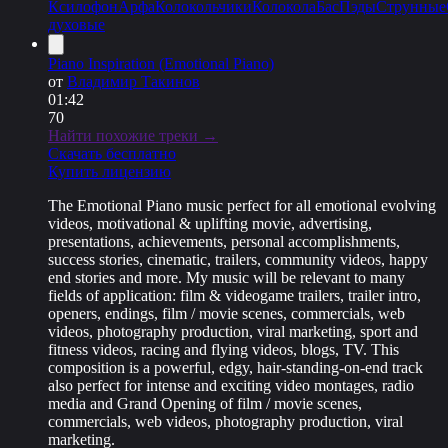
Ксилофон
Арфа
Колокольчики
Колокола
Бас
Пэды
Струнные
духовые
Piano Inspiration (Emotional Piano)
от
Владимир Такинов
01:42
70
Найти похожие треки →
Скачать бесплатно
Купить лицензию
The Emotional Piano music perfect for all emotional evolving
videos, motivational & uplifting movie, advertising,
presentations, achievements, personal accomplishments,
success stories, cinematic, trailers, community videos, happy
end stories and more. My music will be relevant to many
fields of application: film & videogame trailers, trailer intro,
openers, endings, film / movie scenes, commercials, web
videos, photography production, viral marketing, sport and
fitness videos, racing and flying videos, blogs, TV. This
composition is a powerful, edgy, hair-standing-on-end track
also perfect for intense and exciting video montages, radio
media and Grand Opening of film / movie scenes,
commercials, web videos, photography production, viral
marketing.