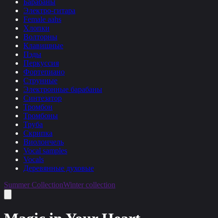
Барабаны
Электро-гитара
Female aahs
Хлопки
Волторны
Клавишные
Пэды
Перкуссия
Фортепиано
Струнные
Электронные барабаны
Синтезатор
Тромбон
Тромбоны
Труба
Скрипка
Виолончель
Vocal samples
Vocals
Деревянные духовые
Summer Collection
Winter collection