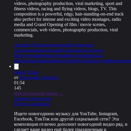
videos, photography production, viral marketing, sport and
fitness videos, racing and flying videos, blogs, TV. This
composition is a powerful, edgy, hair-standing-on-end track
also perfect for intense and exciting video montages, radio
media and Grand Opening of film / movie scenes,
commercials, web videos, photography production, viral
marketing.
cinematic
Приключенческая
Подвижная /
Спортивная
Эпическая
Пугающая
Сказочная /
Мистическая
Романтичная
Воодушевляющая
Медные
Бас
Барабаны
Волторны
Пэды
Перкуссия
Фортепиа
Happy Xmas
от
Владимир Такинов
01:54
145
Найти похожие треки →
Скачать бесплатно
Купить лицензию
Ищете новогоднюю музыку для YouTube, Instagram,
Facebook, ТикТок или другой социальной сети? Эта
композиция отлично дополнит новогодний видео ряд, и
сделает ваше видео ещё более праздничным и