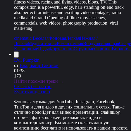
fitness videos, racing and flying videos, blogs, TV. This
composition is a powerful, edgy, hair-standing-on-end track
also perfect for intense and exciting video montages, radio
media and Grand Opening of film / movie scenes,
commercials, web videos, photography production, viral
marketing.
cinematic
Весёлая
Фоновая
Лёгкая
Нежная /
Легкая
Медитативная
Романтичная
Воодушевляющая
Сваде
Клавишные
Пэды
Фортепиано
Струнные
Скрипка
Виолонч
Evil Pumpkin
от
Владимир Такинов
01:38
170
Найти похожие треки →
Скачать бесплатно
Купить лицензию
Фоновая музыка для YouTube, Instagram, Facebook,
ТикТок и для видео в других социальных сетях. Также
отлично подойдёт для видео-презентации, слайдшоу,
сториес, фотоколлажей, рекламных видео и
компьютерных игр. Вы можете скачать данную
композицию бесплатно и использовать в вашем проекте.