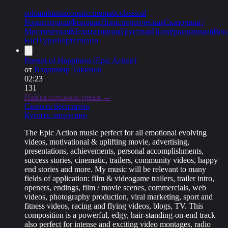
solo
ambient
acoustic
cinematic
classical
Романтичная
Фоновая
Приключенческая
Сказочная /
Мистическая
Медитативная
Грустная
Подчёркивающая
Воо
Бас
Пэды
Фортепиано
Pursuit of Happiness (Epic Action)
от
Владимир Такинов
02:23
131
Найти похожие треки →
Скачать бесплатно
Купить лицензию
The Epic Action music perfect for all emotional evolving
videos, motivational & uplifting movie, advertising,
presentations, achievements, personal accomplishments,
success stories, cinematic, trailers, community videos, happy
end stories and more. My music will be relevant to many
fields of application: film & videogame trailers, trailer intro,
openers, endings, film / movie scenes, commercials, web
videos, photography production, viral marketing, sport and
fitness videos, racing and flying videos, blogs, TV. This
composition is a powerful, edgy, hair-standing-on-end track
also perfect for intense and exciting video montages, radio