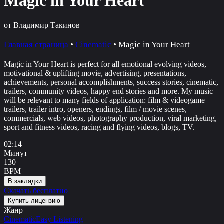
Magic in Your Heart
от Владимир Такинов
Главная страница
•
Cinematic
•
Magic in Your Heart
Magic in Your Heart is perfect for all emotional evolving videos,
motivational & uplifting movie, advertising, presentations,
achievements, personal accomplishments, success stories, cinematic,
trailers, community videos, happy end stories and more. My music
will be relevant to many fields of application: film & videogame
trailers, trailer intro, openers, endings, film / movie scenes,
commercials, web videos, photography production, viral marketing,
sport and fitness videos, racing and flying videos, blogs, TV.
02:14
Минут
130
BPM
В закладки
Скачать бесплатно
Купить лицензию
Жанр
Cinematic
Easy Listening