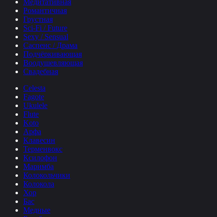
Медитативная
Романтичная
Грустная
Sci-Fi / Future
Sexy / Sensual
Саспенс / Драма
Подчёркивающая
Воодушевляющая
Свадебная
Celesta
Fagote
Ukulele
Flute
Koto
Арфа
Клавесин
Терменвокс
Ксилофон
Маримба
Колокольчики
Колокола
Хор
Бас
Медные