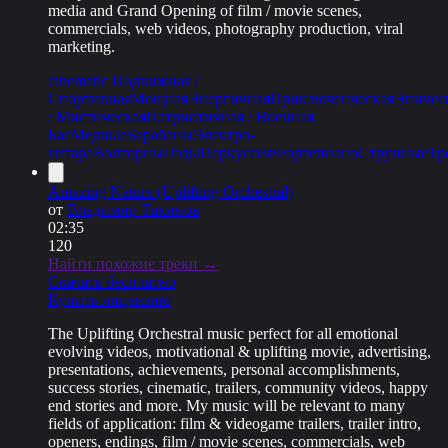
media and Grand Opening of film / movie scenes,
commercials, web videos, photography production, viral
marketing.
cinematic
Подвижная /
Спортивная
Мощная
Энергичная
Приключенческая
Эпичес
/ Мистическая
Патриотичная / Военная
Бас
Медные
Барабаны
Электро-
гитара
Волторны
Пэды
Перкуссия
Фортепиано
Струнные
Тр
Amazing Nature (Uplifting Orchestral)
от
Владимир Такинов
02:35
120
Найти похожие треки →
Скачать бесплатно
Купить лицензию
The Uplifting Orchestral music perfect for all emotional
evolving videos, motivational & uplifting movie, advertising,
presentations, achievements, personal accomplishments,
success stories, cinematic, trailers, community videos, happy
end stories and more. My music will be relevant to many
fields of application: film & videogame trailers, trailer intro,
openers, endings, film / movie scenes, commercials, web