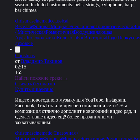
season. Included Instruments: bells, strings, xylophone, harp,
bar chimes.
christmas
cinematic
classical
Весёлая
Фоновая
Мощная
Энергичная
Приключенческая
Эп
/ Мистическая
Романтичная
Воодушевляющая
Арфа
Колокольчики
Колокола
Бас
Волторны
Пэды
Перкусси
духовые
Christmas
от
Владимир Такинов
02:15
165
Найти похожие треки →
Скачать бесплатно
Купить лицензию
Ищете новогоднюю музыку для YouTube, Instagram,
Facebook, ТикТок или другой социальной сети? Эта
композиция отлично дополнит новогодний видео ряд, и
сделает ваше видео ещё более праздничным и
захватывающим!
christmas
cinematic
Сказочная /
Мистическая
Фоновая
Мощная
Энергичная
Романтичная
Во