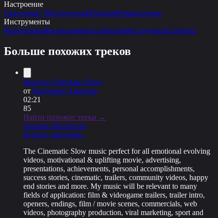
Настроение
Сказочная / Мистическая
Фоновая
Романтичная
Инструменты
Фортепиано
Колокольчики
Celesta
Арфа
Струнные
Скрипка
Больше похожих треков
Heaven (Cinematic Slow)
от
Владимир Такинов
02:21
85
Найти похожие треки →
Скачать бесплатно
Купить лицензию
The Cinematic Slow music perfect for all emotional evolving
videos, motivational & uplifting movie, advertising,
presentations, achievements, personal accomplishments,
success stories, cinematic, trailers, community videos, happy
end stories and more. My music will be relevant to many
fields of application: film & videogame trailers, trailer intro,
openers, endings, film / movie scenes, commercials, web
videos, photography production, viral marketing, sport and