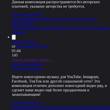
Данная композиция распространяется без авторских
платежей, указание авторства не требуется.
halloween
cinematic
Пугающая
Фоновая
Мощная
Энергичная
Сказочная /
Мистическая
Ксилофон
Терменвокс
Маримба
Колокольчики
Колокола
Бас
духовые
Merry Cristmas
от
Владимир Такинов
01:44
145
Найти похожие треки →
Скачать бесплатно
Купить лицензию
Ищете новогоднюю музыку для YouTube, Instagram,
Facebook, ТикТок или другой социальной сети? Эта
композиция отлично дополнит новогодний видео ряд, и
сделает ваше видео ещё более праздничным и
захватывающим!
christmas
cinematic
Фоновая
Энергичная
Приключенческая
Лёгкая
Весёлая
Рома